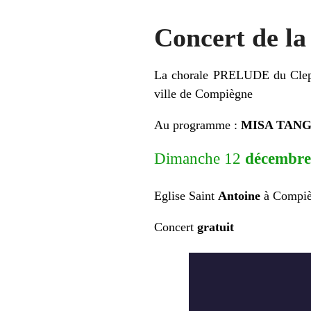
Concert de l
La chorale PRELUDE du Clep 
ville de Compiègne
Au programme :
MISA TANGO
Dimanche 12
décembr
Eglise Saint
Antoine
à Compi
Concert
gratuit