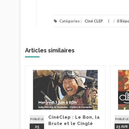
Catégories :
Ciné CLEP
/
0 Rép
Articles similaires
nuit
026 à 20h
– Salle
 9, rue
CinéClep : Le Bon, la
PUBLIÉ LE
PUBLIÉ LE
Brute et le Cinglé
la suite
25
23 AVR