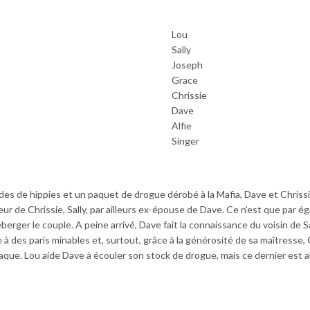
Lou
Sally
Joseph
Grace
Chrissie
Dave
Alfie
Singer
des de hippies et un paquet de drogue dérobé à la Mafia, Dave et Chriss
eur de Chrissie, Sally, par ailleurs ex-épouse de Dave. Ce n’est que par é
erger le couple. A peine arrivé, Dave fait la connaissance du voisin de Sa
âce à des paris minables et, surtout, grâce à la générosité de sa maîtresse,
que. Lou aide Dave à écouler son stock de drogue, mais ce dernier est a