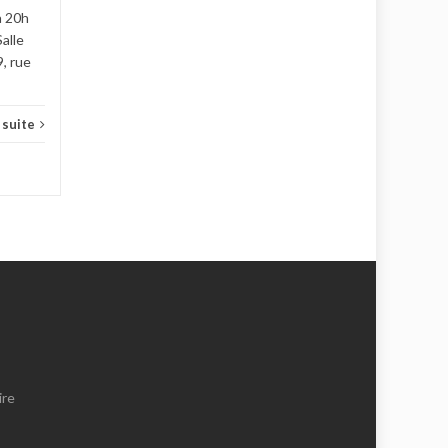
Ciné CLEP
Lire la suite
à 20h
Salle
, rue
a suite
ire