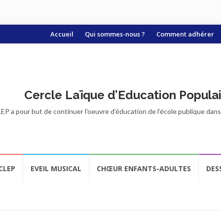
Aller
Accueil
Qui sommes-nous ?
Comment adhérer
au
contenu
Cercle Laïque d’Education Popula
EP a pour but de continuer l'oeuvre d’éducation de l’école publique dans t
CLEP
EVEIL MUSICAL
CHŒUR ENFANTS-ADULTES
DES