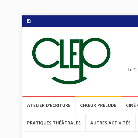
Le CL
Aller
ATELIER D’ÉCRITURE
CHŒUR PRÉLUDE
CINÉ 
au
contenu
PRATIQUES THÉÂTRALES
AUTRES ACTIVITÉS