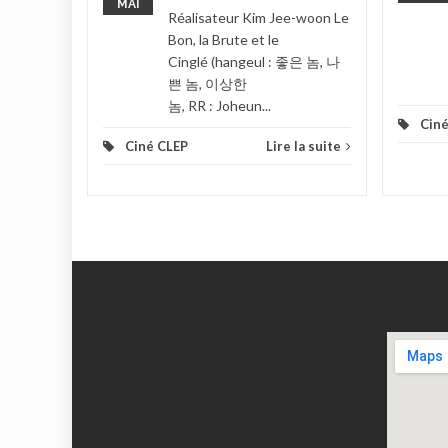
MAI
Réalisateur Kim Jee-woon Le
Bon, la Brute et le
Cinglé (hangeul : 좋은 놈, 나
쁜 놈, 이상한
놈, RR : Joheun...
Ciné
Ciné CLEP
Lire la suite