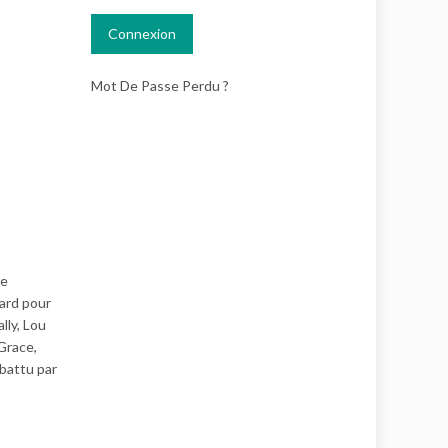
Mot De Passe Perdu ?
ie
gard pour
lly, Lou
 Grace,
battu par