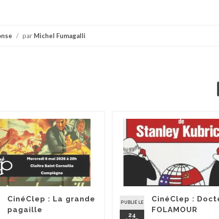
onse
/
par
Michel Fumagalli
CinéClep : La grande
CinéClep : Doct
PUBLIÉ LE
pagaille
FOLAMOUR
24