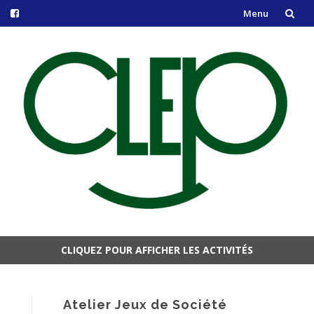
Menu
Aller
au
contenu
CLIQUEZ POUR AFFICHER LES ACTIVITÉS
Aller
au
contenu
Atelier Jeux de Société