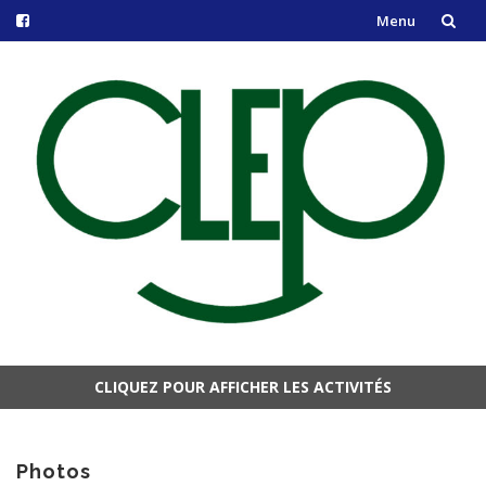
Menu
Aller
au
contenu
CLIQUEZ POUR AFFICHER LES ACTIVITÉS
Aller
au
contenu
Photos