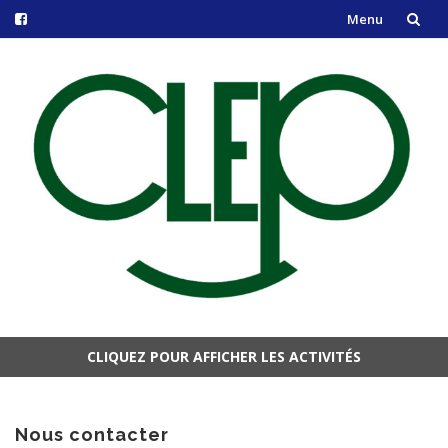
Menu
Aller
au
contenu
CLIQUEZ POUR AFFICHER LES ACTIVITÉS
Aller
au
contenu
Nous contacter