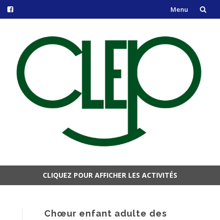
Menu
Aller
au
contenu
CLIQUEZ POUR AFFICHER LES ACTIVITÉS
Aller
au
contenu
Chœur enfant adulte des