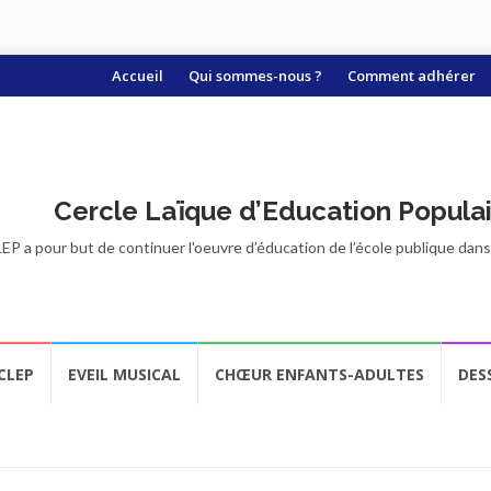
Aller
Accueil
Qui sommes-nous ?
Comment adhérer
au
contenu
Cercle Laïque d’Education Popula
EP a pour but de continuer l'oeuvre d’éducation de l’école publique dans t
CLEP
EVEIL MUSICAL
CHŒUR ENFANTS-ADULTES
DES