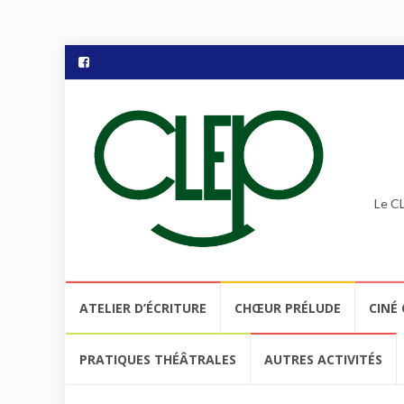
Le CL
Aller
ATELIER D’ÉCRITURE
CHŒUR PRÉLUDE
CINÉ 
au
contenu
PRATIQUES THÉÂTRALES
AUTRES ACTIVITÉS