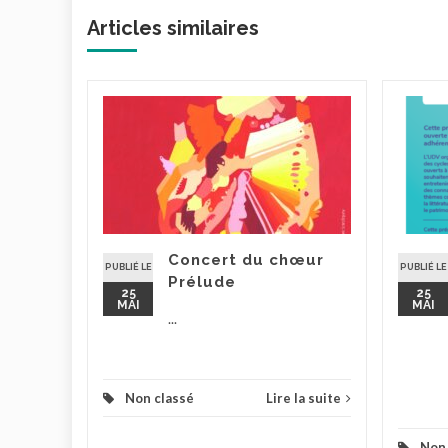
Articles similaires
teur
6 à 20h
– Salle
 9, rue
Concert du chœur
PUBLIÉ LE
PUBLIÉ LE
Prélude
la suite
25
25
MAI
MAI
...
Non classé
Lire la suite
Non 