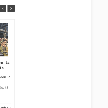
CinéClep : La grande
PUBLIÉ LE
PUBLIÉ LE
pagaille
23 AVR
24
MAR
Mercredi 6 mai 2026 à 20h
Cloître St Corneille – Salle
Michèle Le Chatelier 9, rue
Saint-Corneille –...
n, la
lé
Ciné CLEP
Lire la suite
Ciné 
woon Le
 놈, 나
a suite