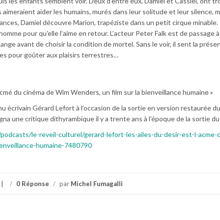
euls les enfants semblent voir. Deux d’entre eux, Damiel et Cassiel, ont t
aimeraient aider les humains, murés dans leur solitude et leur silence, m
ances, Damiel découvre Marion, trapéziste dans un petit cirque minable. 
mme pour qu’elle l’aime en retour. L’acteur Peter Falk est de passage à
 ange avant de choisir la condition de mortel. Sans le voir, il sent la prés
les pour goûter aux plaisirs terrestres…
 l’acmé du cinéma de Wim Wenders, un film sur la bienveillance humaine »
 écrivain Gérard Lefort à l’occasion de la sortie en version restaurée du 
na une critique dithyrambique il y a trente ans à l’époque de la sortie du 
podcasts/le-reveil-culturel/gerard-lefort-les-ailes-du-desir-est-l-acme-
ienveillance-humaine-7480790
/
0 Réponse
/
par
Michel Fumagalli