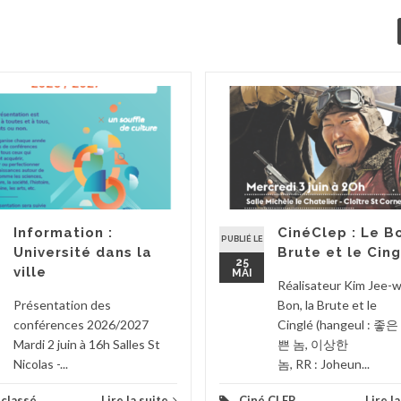
Information :
CinéClep : Le Bo
PUBLIÉ LE
Université dans la
Brute et le Cing
25
ville
MAI
Réalisateur Kim Jee-
Présentation des
Bon, la Brute et le
conférences 2026/2027
Cinglé (hangeul : 좋은
Mardi 2 juin à 16h Salles St
쁜 놈, 이상한
Nicolas -...
놈, RR : Joheun...
classé
Lire la suite
Ciné CLEP
Lire l