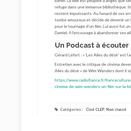
Berlin. La ville est peuplée d’anges que s
refuge dans une immense bibliothèque. Ils 
restent impuissants. Au hasard de ses err
tombe amoureux et décide de devenir un ho
pour le tournage d’un film. Lui aussi fut un
Damiel. Il l’encourage à abandonner ses ai
Un Podcast à écouter
Gérard Lefort : « ‘Les Ailes du désir’ est
Entretien avec le critique de cinéma devenu
Ailes du désir » de Wim Wenders dont il sig
https://www.radiofrance.fr/franceculture/
cinema-de-wim-wenders-un-film-sur-la-b
Catégories :
Ciné CLEP
,
Non classé