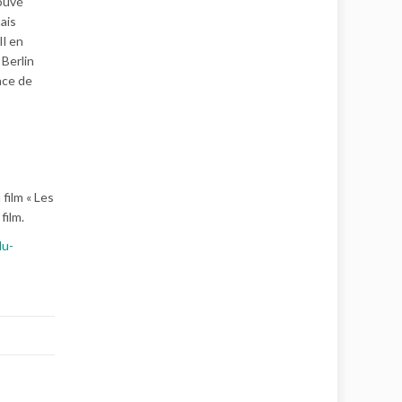
rouvé
ais
Il en
 Berlin
ence de
film « Les
film.
du-