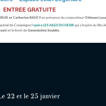
ENTREE GRATUITE
IEUX et Catherine RAUCY
en présence du compositeur
Othman Loua
mpérial de Compiègne l’
opéra LES AILES DU DESIR
qui s’inspire du film
uati
et le livret de
Gwendoline Soublin
.