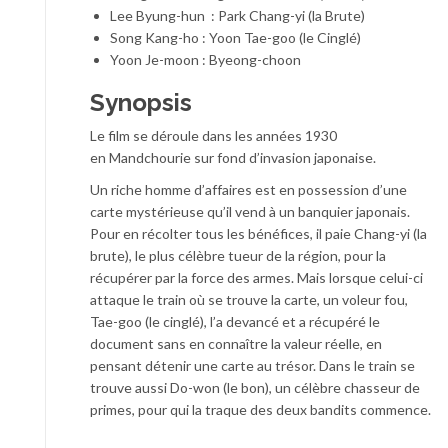
Lee Byung-hun : Park Chang-yi (la Brute)
Song Kang-ho : Yoon Tae-goo (le Cinglé)
Yoon Je-moon : Byeong-choon
Synopsis
Le film se déroule dans les années 1930
en Mandchourie sur fond d’invasion japonaise.
Un riche homme d’affaires est en possession d’une
carte mystérieuse qu’il vend à un banquier japonais.
Pour en récolter tous les bénéfices, il paie Chang-yi (la
brute), le plus célèbre tueur de la région, pour la
récupérer par la force des armes. Mais lorsque celui-ci
attaque le train où se trouve la carte, un voleur fou,
Tae-goo (le cinglé), l’a devancé et a récupéré le
document sans en connaître la valeur réelle, en
pensant détenir une carte au trésor. Dans le train se
trouve aussi Do-won (le bon), un célèbre chasseur de
primes, pour qui la traque des deux bandits commence.