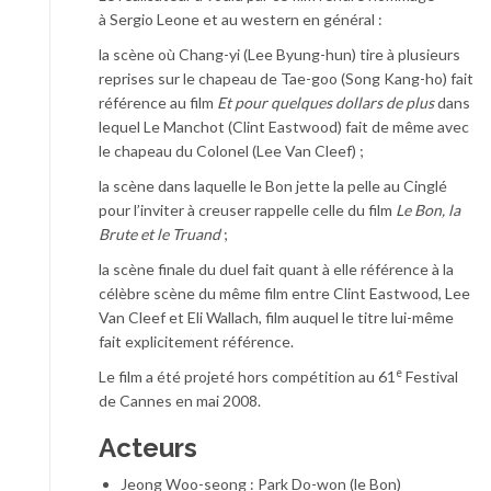
à Sergio Leone et au western en général :
la scène où Chang-yi (Lee Byung-hun) tire à plusieurs
reprises sur le chapeau de Tae-goo (Song Kang-ho) fait
référence au film
Et pour quelques dollars de plus
dans
lequel Le Manchot (Clint Eastwood) fait de même avec
le chapeau du Colonel (Lee Van Cleef) ;
la scène dans laquelle le Bon jette la pelle au Cinglé
pour l’inviter à creuser rappelle celle du film
Le Bon, la
Brute et le Truand
;
la scène finale du duel fait quant à elle référence à la
célèbre scène du même film entre Clint Eastwood, Lee
Van Cleef et Eli Wallach, film auquel le titre lui-même
fait explicitement référence.
e
Le film a été projeté hors compétition au 61
Festival
de Cannes en mai 2008.
Acteurs
Jeong Woo-seong : Park Do-won (le Bon)