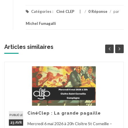
Catégories :
Ciné CLEP
/
0 Réponse
/
par
Michel Fumagalli
Articles similaires
CinéClep : La grande pagaille
PUBLIÉ LE
23 AVR
Mercredi 6 mai 2026 à 20h Cloître St Corneille –