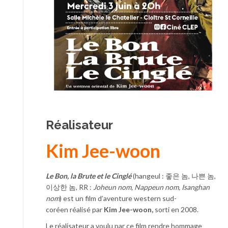
Réalisateur
Kim Jee-woon
Le Bon, la Brute et le Cinglé
(hangeul : 좋은 놈, 나쁜 놈,
이상한 놈, RR :
Joheun nom, Nappeun nom, Isanghan
nom
) est un film d’aventure western sud-
coréen réalisé par
Kim Jee-woon,
sorti en 2008.
Le réalisateur a voulu par ce film rendre hommage