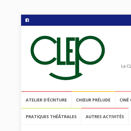
Le CL
Aller
ATELIER D’ÉCRITURE
CHŒUR PRÉLUDE
CINÉ 
au
contenu
PRATIQUES THÉÂTRALES
AUTRES ACTIVITÉS