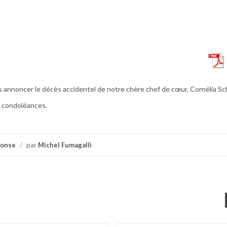
s annoncer le décès accidentel de notre chère chef de cœur, Cornélia Sc
s condoléances.
ponse
/
par
Michel Fumagalli