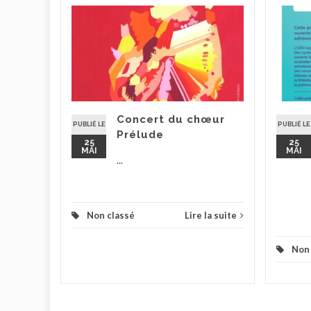
 de
ture
5
ieurs
e
t dans le
Concert du chœur
passants
PUBLIÉ LE
PUBLIÉ LE
Prélude
25
25
MAI
MAI
...
la suite
Non classé
Lire la suite
Non 