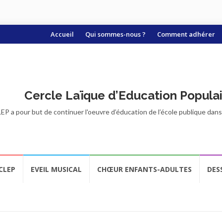
Aller
Accueil
Qui sommes-nous ?
Comment adhérer
au
contenu
Cercle Laïque d’Education Popula
EP a pour but de continuer l'oeuvre d’éducation de l’école publique dans t
CLEP
EVEIL MUSICAL
CHŒUR ENFANTS-ADULTES
DES