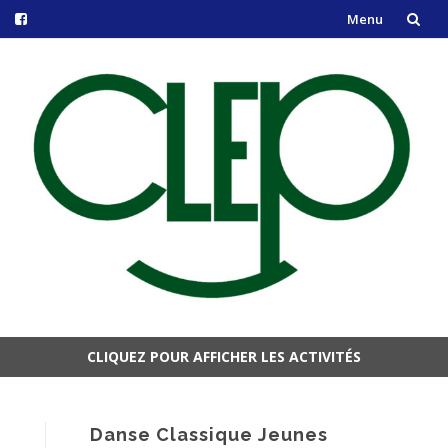
Menu
Aller
au
contenu
CLIQUEZ POUR AFFICHER LES ACTIVITÉS
Aller
au
contenu
Danse Classique Jeunes