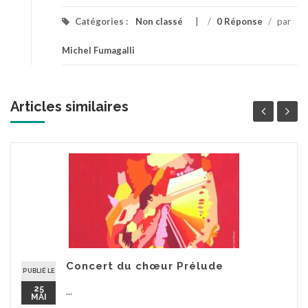
Catégories :
Non classé
/
0 Réponse
/
par
Michel Fumagalli
Articles similaires
Concert du chœur Prélude
PUBLIÉ LE
25
...
MAI