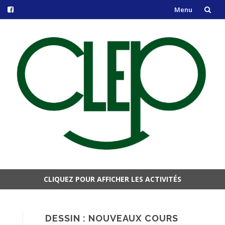
Menu
Aller
au
contenu
CLIQUEZ POUR AFFICHER LES ACTIVITÉS
Aller
au
contenu
DESSIN : NOUVEAUX COURS