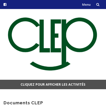
Menu
Aller
au
contenu
CLIQUEZ POUR AFFICHER LES ACTIVITÉS
Aller
au
contenu
Documents CLEP