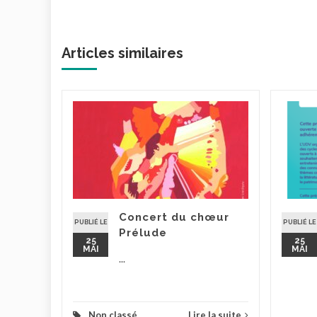
Articles similaires
 de
ture
5
ieurs
e
t dans le
Concert du chœur
passants
PUBLIÉ LE
PUBLIÉ LE
Prélude
25
25
MAI
MAI
...
la suite
Non classé
Lire la suite