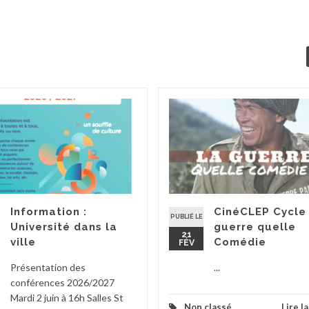
Information :
CinéCLEP Cycle
PUBLIÉ LE
Université dans la
guerre quelle
21
ville
Comédie
FÉV
Présentation des
...
conférences 2026/2027
Mardi 2 juin à 16h Salles St
Non classé
Lire l