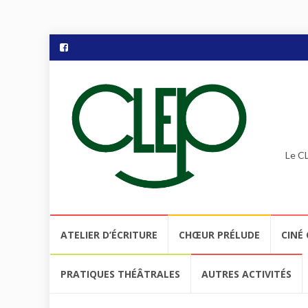
Le CL
Aller
ATELIER D’ÉCRITURE
CHŒUR PRÉLUDE
CINÉ 
au
contenu
PRATIQUES THÉÂTRALES
AUTRES ACTIVITÉS