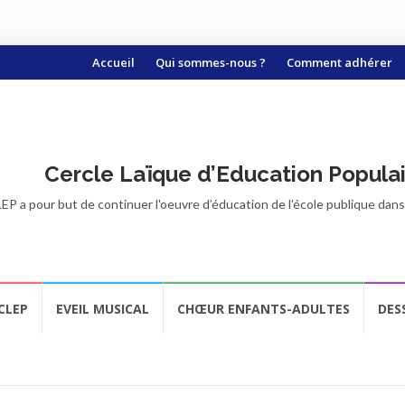
Aller
Accueil
Qui sommes-nous ?
Comment adhérer
au
contenu
Cercle Laïque d’Education Popula
EP a pour but de continuer l'oeuvre d’éducation de l’école publique dans t
CLEP
EVEIL MUSICAL
CHŒUR ENFANTS-ADULTES
DES