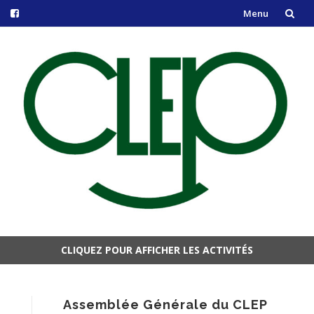
Menu
Aller
au
contenu
CLIQUEZ POUR AFFICHER LES ACTIVITÉS
Aller
au
contenu
Assemblée Générale du CLEP