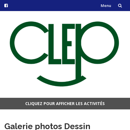
Menu
Aller
au
contenu
CLIQUEZ POUR AFFICHER LES ACTIVITÉS
Aller
au
Galerie photos Dessin
contenu