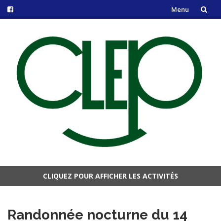
Menu
Aller
au
contenu
CLIQUEZ POUR AFFICHER LES ACTIVITÉS
Aller
au
Randonnée nocturne du 14
contenu