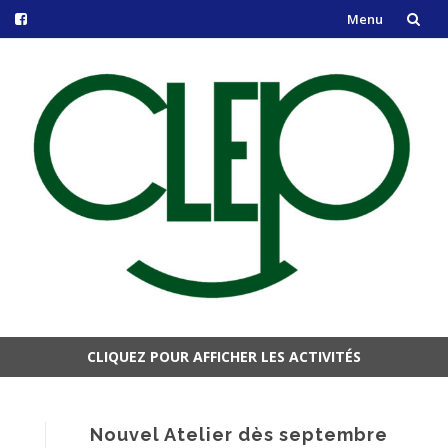
Menu
Aller
au
contenu
CLIQUEZ POUR AFFICHER LES ACTIVITÉS
Aller
au
contenu
Nouvel Atelier dès septembre