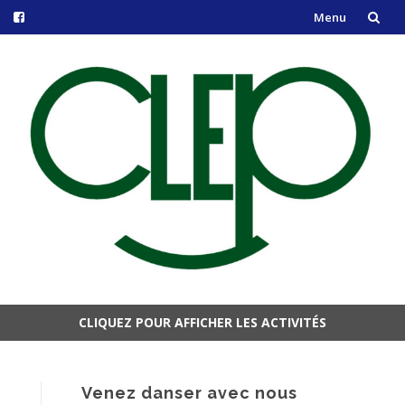
Menu
Aller
au
contenu
CLIQUEZ POUR AFFICHER LES ACTIVITÉS
Aller
au
contenu
Venez danser avec nous