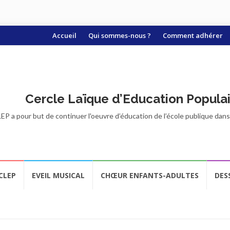
Aller
Accueil
Qui sommes-nous ?
Comment adhérer
au
contenu
Cercle Laïque d’Education Popula
EP a pour but de continuer l'oeuvre d’éducation de l’école publique dans t
CLEP
EVEIL MUSICAL
CHŒUR ENFANTS-ADULTES
DES