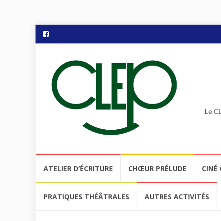
Le CL
Aller
ATELIER D’ÉCRITURE
CHŒUR PRÉLUDE
CINÉ 
au
contenu
PRATIQUES THÉÂTRALES
AUTRES ACTIVITÉS