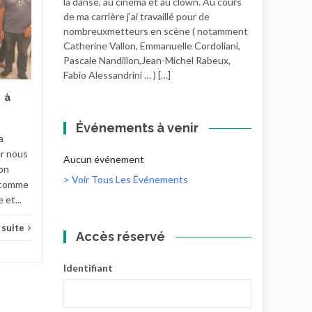
Rentrée à l’atelier
la danse, au cinéma et au clown. Au cours
PUBLIÉ LE
PUBLIÉ LE
théâtre septembre
de ma carrière j’ai travaillé pour de
24
20
nombreuxmetteurs en scène ( notamment
2025
AOÛT
AOÛT
Catherine Vallon, Emmanuelle Cordoliani,
Adhésion 25€ Cours...
Pascale Nandillon,Jean-Michel Rabeux,
Fabio Alessandrini … ) […]
 à
Pratiques Théâtrales
Lire la suite
Prati
e
Événements à venir
a
ur nous
Aucun événement
on
> Voir Tous Les Événements
e comme
 et...
a suite
Accès réservé
Identifiant