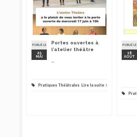
lier
mbre
 de
Portes ouvertes à
la suite
PUBLIÉ LE
PUBLIÉ LE
l’atelier théâtre
25
18
MAI
AOÛT
...
Pratiques Théâtrales
Lire la suite
Prat