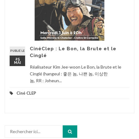
CinéClep : Le Bon, la Brute et le
PUBLIÉ LE
Cinglé
25
MAI
Réalisateur Kim Jee-woon Le Bon, la Brute et le
Cinglé (hangeul : 좋은 놈, 나쁜 놈, 이상한
놈, RR : Joheun...
Ciné CLEP
Recherche
pour