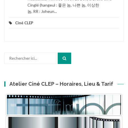
Cinglé (hangeul : 좋은 놈, 나쁜 놈, 이상한
놈, RR : Joheun...
Ciné CLEP
Recherche
pour
:
Atelier Ciné CLEP – Horaires, Lieu & Tarif