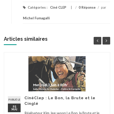
Catégories :
Ciné CLEP
/
0 Réponse
/
par
Michel Fumagalli
Articles similaires
CinéClep : Le Bon, la Brute et le
PUBLIÉ LE
Cinglé
25
MAI
Réalisateur Kim Jee-woon Le Bon, la Brute et le