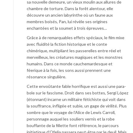
sa nouvelle demeure, un vieux moulin aux allures de
chambre de torture. Dans la forêt alentour, elle
découvre un ancien labyrinthe où un faune aux
membres boisés, Pan, lui révèle ses origines
enchantées et la soumet à trois épreuves…
Grâce à de remarquables effets spéciaux, le film mixe
avec fluidité la fiction historique et le conte
chimérique, multipliant les passerelles entre réel et
merveilleux, les créatures magiques et les monstres
humains. Dans ce monde cauchemardesque et
féerique à la fois, les sons aussi prennent une
résonance singulière.
Cette envoûtante fable horrifique est aussi une para­
bole sur le fascisme. Droit dans ses bottes, Sergi López
(étonnant) incarne un militaire fétichiste qui voit dans
la souffrance, infligée et subie, un gage de virilité. Plus
sombre que le voyage de l’Alice de Lewis Carroll,
personnage auquel les souliers vernis et la robe
bouffante de la fil­lette font référence, le parcours
initiatique d’Ofelia passera peut-être par le deuil. Mais