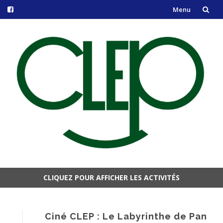
Menu
Aller
au
contenu
CLIQUEZ POUR AFFICHER LES ACTIVITÉS
Aller
au
contenu
Ciné CLEP : Le Labyrinthe de Pan