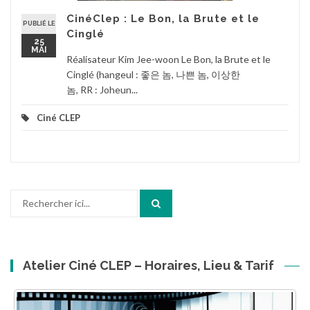
CinéClep : Le Bon, la Brute et le
PUBLIÉ LE
Cinglé
25
MAI
Réalisateur Kim Jee-woon Le Bon, la Brute et le
Cinglé (hangeul : 좋은 놈, 나쁜 놈, 이상한
놈, RR : Joheun...
Ciné CLEP
Recherche
pour
:
Atelier Ciné CLEP – Horaires, Lieu & Tarif