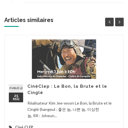
Articles similaires
CinéClep : Le Bon, la Brute et le
PUBLIÉ LE
Cinglé
25
MAI
Réalisateur Kim Jee-woon Le Bon, la Brute et le
Cinglé (hangeul : 좋은 놈, 나쁜 놈, 이상한
놈, RR : Joheun...
Ciné CLEP