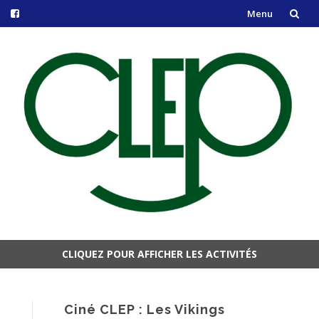
Menu
Aller
au
contenu
CLIQUEZ POUR AFFICHER LES ACTIVITÉS
Aller
au
contenu
Ciné CLEP : Les Vikings