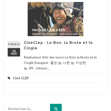
CinéClep : Le Bon, la Brute et le
PUBLIÉ LE
Cinglé
25
MAI
Réalisateur Kim Jee-woon Le Bon, la Brute et le
Cinglé (hangeul : 좋은 놈, 나쁜 놈, 이상한
놈, RR : Joheun...
Ciné CLEP
Recherche