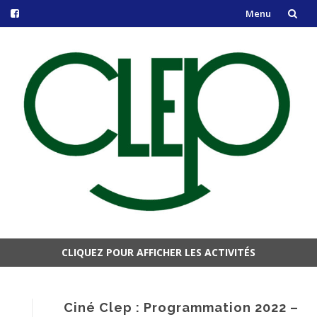
Menu
Aller
au
contenu
CLIQUEZ POUR AFFICHER LES ACTIVITÉS
Aller
au
contenu
Ciné Clep : Programmation 2022 –