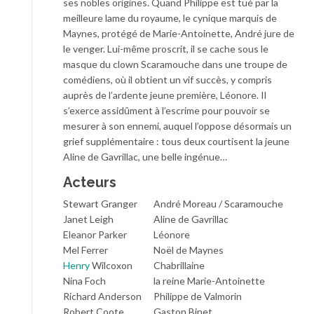
ses nobles origines. Quand Philippe est tué par la
meilleure lame du royaume, le cynique marquis de
Maynes, protégé de Marie-Antoinette, André jure de
le venger. Lui-même proscrit, il se cache sous le
masque du clown Scaramouche dans une troupe de
comédiens, où il obtient un vif succès, y compris
auprès de l’ardente jeune première, Léonore. Il
s’exerce assidûment à l’escrime pour pouvoir se
mesurer à son ennemi, auquel l’oppose désormais un
grief supplémentaire : tous deux courtisent la jeune
Aline de Gavrillac, une belle ingénue…
Acteurs
Stewart Granger
André Moreau / Scaramouche
Janet Leigh
Aline de Gavrillac
Eleanor Parker
Léonore
Mel Ferrer
Noël de Maynes
Henry
Wilcoxon
Chabrillaine
Nina Foch
la reine Marie-Antoinette
Richard Anderson
Philippe de Valmorin
Robert Coote
Gaston Binet