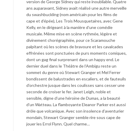
version de George Sidney qui reste inoubliable. Quatre
ans auparavant, Sidney avait réalisé une autre merveille
du swashbuckling (nom américain pour les films de
cape et d’épée), Les Trois Mousquetaires, avec Gene
Kelly, en le dirigeant à la manière d’une comédie
musicale. Même mise en scène rythmée, légère et
divinement chorégraphiée, pour ce Scaramouche
palpitant où les scènes de bravoure et les cavalcades
effrénées sont ponctuées de purs moments comiques,
dont un gag final surprenant dans un happy end. Le
dernier duel dans le Théâtre de l’Ambigu reste un
sommet du genre où Stewart Granger et Mel Ferrer
bondissent de balustrades en escaliers, et de fauteuils
d’orchestre jusque dans les coulisses sans cesser une
seconde de croiser le fer. Janet Leigh, noble et
sensible, digne d’une héroïne de Dumas, a la beauté
d’un Watteau. La flamboyante ­Eleanor Parker est aussi
drôle que volcanique. Avec son insolence d’aventurier
mondain, Stewart Granger semble rire sous cape de
jouer les Errol Flynn. Quel charme…