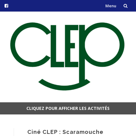
Menu
Aller
au
contenu
CLIQUEZ POUR AFFICHER LES ACTIVITÉS
Aller
au
contenu
Ciné CLEP : Scaramouche