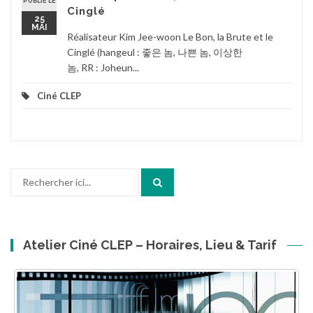
PUBLIÉ LE
Cinglé
25
MAI
Réalisateur Kim Jee-woon Le Bon, la Brute et le
Cinglé (hangeul : 좋은 놈, 나쁜 놈, 이상한
놈, RR : Joheun...
Ciné CLEP
Recherche
pour
:
Atelier Ciné CLEP – Horaires, Lieu & Tarif