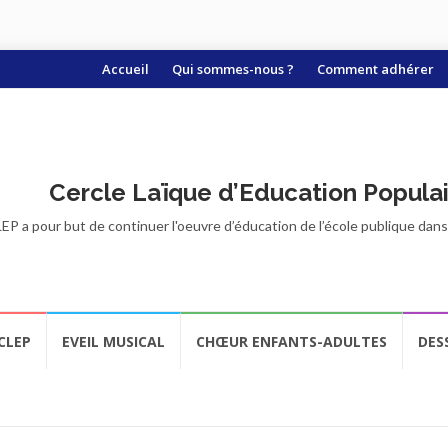
Aller
Accueil
Qui sommes-nous ?
Comment adhérer
au
contenu
Cercle Laïque d’Education Popula
EP a pour but de continuer l'oeuvre d’éducation de l’école publique dans t
CLEP
EVEIL MUSICAL
CHŒUR ENFANTS-ADULTES
DES