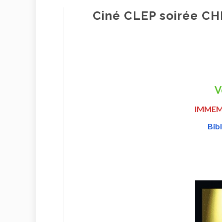
Ciné CLEP soirée C
V
IMME
Bib