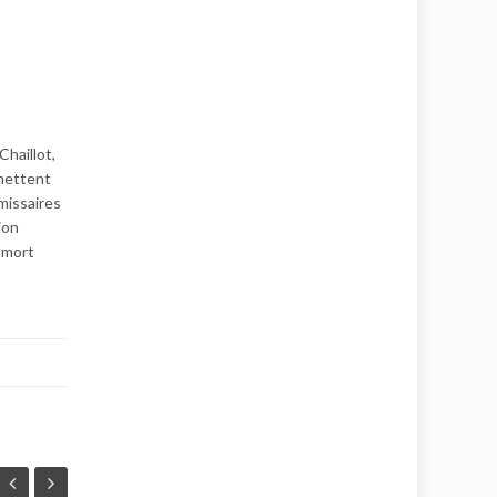
Chaillot,
 mettent
missaires
ion
e mort