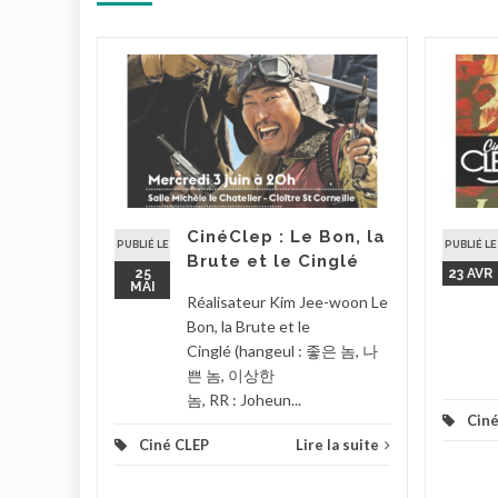
nuit
026 à 20h
– Salle
 9, rue
CinéClep : Le Bon, la
PUBLIÉ LE
PUBLIÉ LE
Brute et le Cinglé
la suite
25
23 AVR
MAI
Réalisateur Kim Jee-woon Le
Bon, la Brute et le
Cinglé (hangeul : 좋은 놈, 나
쁜 놈, 이상한
놈, RR : Joheun...
Ciné
Ciné CLEP
Lire la suite