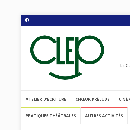
Le CL
Aller
ATELIER D’ÉCRITURE
CHŒUR PRÉLUDE
CINÉ 
au
contenu
PRATIQUES THÉÂTRALES
AUTRES ACTIVITÉS