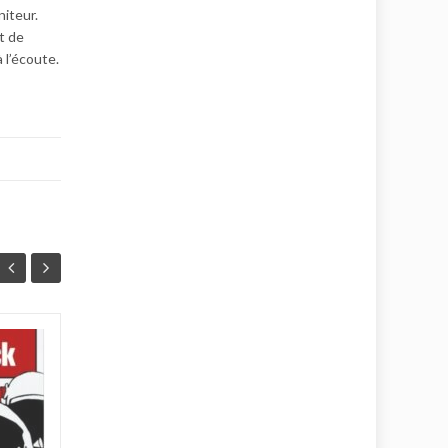
niteur.
t de
 l’écoute.
CinéClep: Qu’as-tu
PUBLIÉ LE
PUBLIÉ LE
fait à la guerre,
21
20
papa ?
FÉV
JAN
Mercredi 4 mars 2026 à 20h