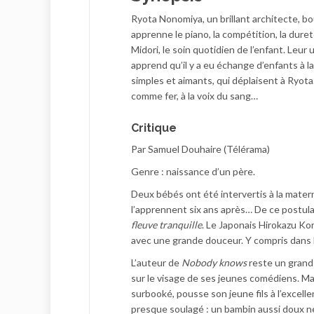
Ryota Nonomiya, un brillant architecte, bou
apprenne le piano, la compétition, la dureté 
Midori, le soin quotidien de l’enfant. Leur
apprend qu’il y a eu échange d’enfants à la
simples et aimants, qui déplaisent à Ryota. 
comme fer, à la voix du sang…
Critique
Par Samuel Douhaire (Télérama)
Genre : naissance d’un père.
Deux bébés ont été intervertis à la matern
l’apprennent six ans après… De ce postulat
fleuve tranquille
. Le Japonais Hirokazu Ko
avec une grande douceur. Y compris dans l
L’auteur de
Nobody knows
reste un grand 
sur le visage de ses jeunes comédiens. Mai
surbooké, pousse son jeune fils à l’excelle
presque soulagé : un bambin aussi doux ne 