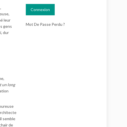
,
pouse,
né leur
Mot De Passe Perdu ?
es gens
i, dur
me,
st un long
ation
loureuse
architecte
il semble
chair de