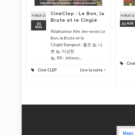
 9, rue
CinéClep : Le Bon, la
PUBLIÉ LE
PUBLIÉ LE
Brute et le Cinglé
la suite
25
23 AVR
MAI
Réalisateur Kim Jee-woon Le
Bon, la Brute et le
Cinglé (hangeul : 좋은 놈, 나
쁜 놈, 이상한
놈, RR : Joheun...
Ciné
Ciné CLEP
Lire la suite