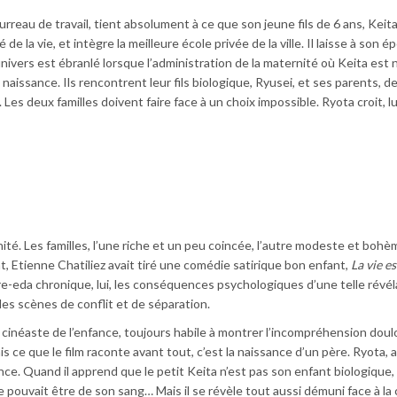
rreau de travail, tient absolument à ce que son jeune fils de 6 ans, Keita
de la vie, et intègre la meilleure école privée de la ville. Il laisse à son é
 univers est ébranlé lorsque l’administration de la maternité où Keita est 
 naissance. Ils rencontrent leur fils biologique, Ryusei, et ses parents, d
Les deux familles doivent faire face à un choix impossible. Ryota croit, lu
ité. Les familles, l’une riche et un peu coincée, l’autre modeste et bohè
, Etienne Chatiliez avait tiré une comé­die satirique bon enfant,
La vie e
re-eda chronique, lui, les conséquen­ces psychologiques d’une telle révél
es scènes de conflit et de séparation.
cinéaste de l’enfance, toujours habile à montrer l’incompréhension dou
s ce que le film raconte avant tout, c’est la naissance d’un père. Ryota, 
nce. Quand il apprend que le petit Keita n’est pas son enfant biologique, 
pouvait être de son sang… Mais il se révèle tout aussi démuni face à la 