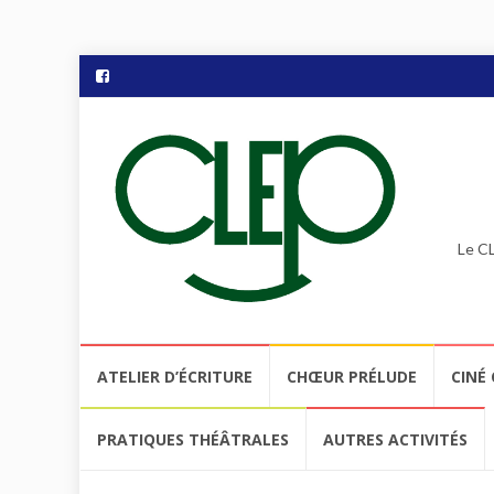
Le CL
Aller
ATELIER D’ÉCRITURE
CHŒUR PRÉLUDE
CINÉ 
au
contenu
PRATIQUES THÉÂTRALES
AUTRES ACTIVITÉS