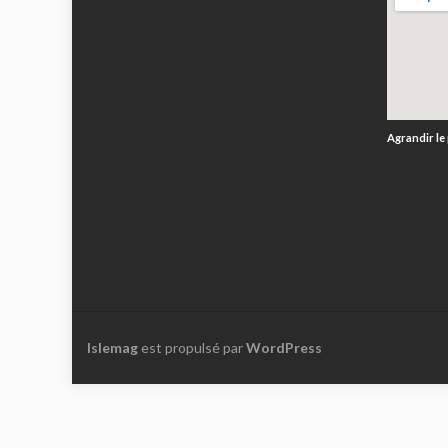
Agrandir le
Islemag
est propulsé par
WordPress