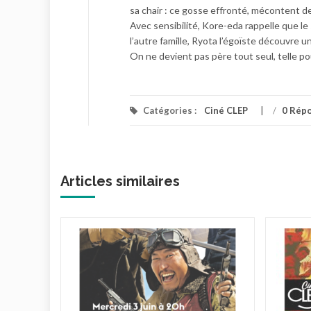
sa chair : ce gosse effronté, mécontent d
Avec sensibilité, Kore-eda rappelle que le
l’autre famille, Ryota l’égoïste découvre 
On ne devient pas père tout seul, telle pou
Catégories :
Ciné CLEP
/
0 Rép
Articles similaires
nuit
026 à 20h
– Salle