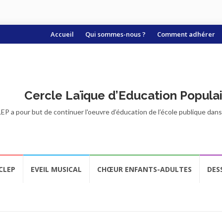
Aller
Accueil
Qui sommes-nous ?
Comment adhérer
au
contenu
Cercle Laïque d’Education Popula
EP a pour but de continuer l'oeuvre d’éducation de l’école publique dans t
CLEP
EVEIL MUSICAL
CHŒUR ENFANTS-ADULTES
DES