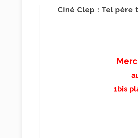
Ciné Clep : Tel père t
Mercr
a
1bis p