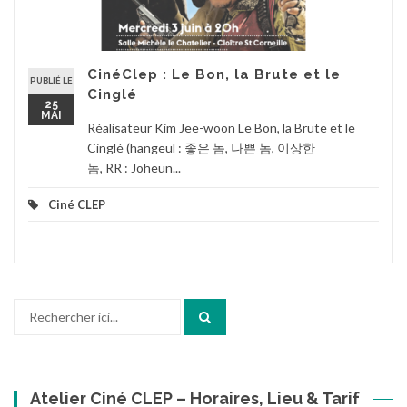
CinéClep : Le Bon, la Brute et le
PUBLIÉ LE
Cinglé
25
MAI
Réalisateur Kim Jee-woon Le Bon, la Brute et le
Cinglé (hangeul : 좋은 놈, 나쁜 놈, 이상한
놈, RR : Joheun...
Ciné CLEP
Recherche
pour
:
Atelier Ciné CLEP – Horaires, Lieu & Tarif