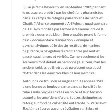
Qu’ai-je fait à Beyrouth, en septembre 1982, pendant
le massacre perpétré par les chrétiens phalangistes
dans les camps de réfugiés palestiniens de Sabra et
Chatila ? Ainsi se tourmente Ari Folman, quadragénaire
de Tel-Aviv mobilisé par l’armée israélienne lors de la
première guerre du Liban. Son enquête prend la forme
d’un « documentaire d’animation », onirique et
psychanalytique, où le dessin restitue, de manière
fulgurante, la navigation du récit entre présent et
passé, cauchemars et vérités. Car non seulement les
souvenirs font défaut au personnage-auteur, mais les
anciens soldats qu’il retrouve paraissent eux aussi
flotter dans les eaux troubles de leur mémoire.
Autour de ce trou noir resurgissent les années 1980
d’une jeunesse bouleversante dans sa banalité : le
tube
Enola Gay,
les soirées en boîte et leur tension
sexuelle, les ambitions d’alors, toutes abdiquées au
retour, sur fond de culpabilité entêtante. Si
Valse avec
Bachir
ne réserve aucune révélation sur Sabra et