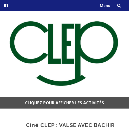
Menu
Aller
au
contenu
CLIQUEZ POUR AFFICHER LES ACTIVITÉS
Aller
au
contenu
Ciné CLEP : VALSE AVEC BACHIR