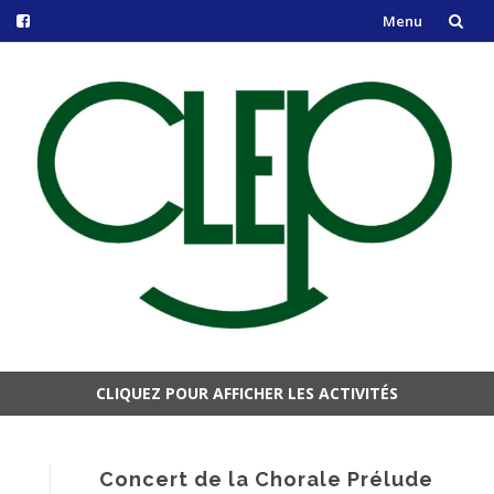
Menu
Aller
au
contenu
CLIQUEZ POUR AFFICHER LES ACTIVITÉS
Aller
au
contenu
Concert de la Chorale Prélude