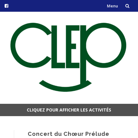
Menu
Aller
au
contenu
CLIQUEZ POUR AFFICHER LES ACTIVITÉS
Aller
au
contenu
Concert du Chœur Prélude