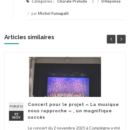
Catégories :
Chorale Prelude
/
0 Réponse
/
par
Michel Fumagalli
Articles similaires
Concert pour le projet « La musique
PUBLIÉ LE
nous rapproche « , un magnifique
07
succès
NOV
Le concert du 2 novembre 2025 à Compiègne a été