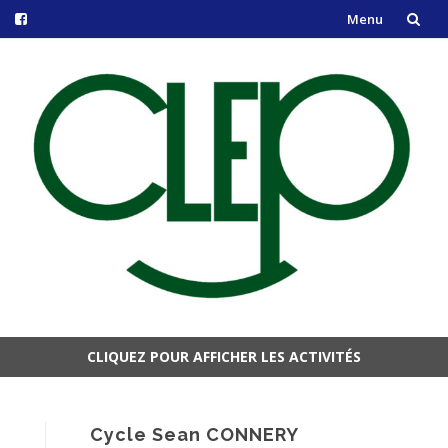
Menu
Aller
au
contenu
CLIQUEZ POUR AFFICHER LES ACTIVITÉS
Aller
au
contenu
Cycle Sean CONNERY