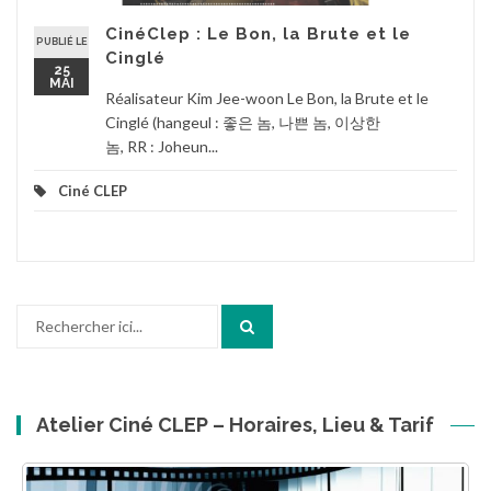
CinéClep : Le Bon, la Brute et le
PUBLIÉ LE
Cinglé
25
MAI
Réalisateur Kim Jee-woon Le Bon, la Brute et le
Cinglé (hangeul : 좋은 놈, 나쁜 놈, 이상한
놈, RR : Joheun...
Ciné CLEP
Recherche
pour
:
Atelier Ciné CLEP – Horaires, Lieu & Tarif