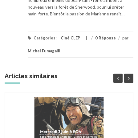
nombreux ennemis de Jean-sans-Terre affluent à
nouveau vers la forêt de Sherwood, pour lui prêter
main-forte. Bientôt la passion de Marianne renaît…
Catégories :
Ciné CLEP
/
0 Réponse
/
par
Michel Fumagalli
Articles similaires