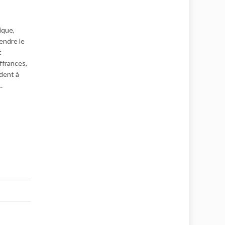
ique,
rendre le
t
ffrances,
ident à
…