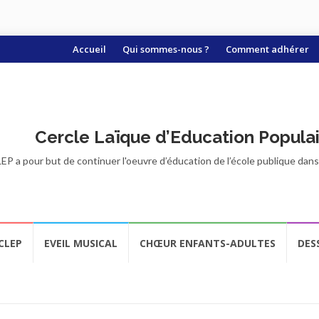
Aller
Accueil
Qui sommes-nous ?
Comment adhérer
au
contenu
Cercle Laïque d’Education Popula
EP a pour but de continuer l'oeuvre d’éducation de l’école publique dans t
CLEP
EVEIL MUSICAL
CHŒUR ENFANTS-ADULTES
DES