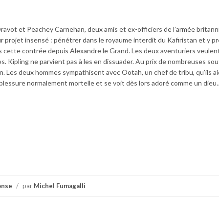
ravot et Peachey Carnehan, deux amis et ex-officiers de l’armée britann
r projet insensé : pénétrer dans le royaume interdit du Kafiristan et y p
ns cette contrée depuis Alexandre le Grand. Les deux aventuriers veulen
s. Kipling ne parvient pas à les en dissuader. Au prix de nombreuses sou
an. Les deux hommes sympathisent avec Ootah, un chef de tribu, qu’ils a
ne blessure normalement mortelle et se voit dès lors adoré comme un dieu
onse
/
par
Michel Fumagalli