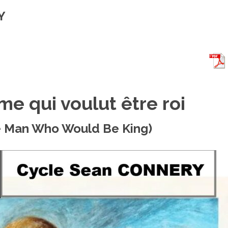
Y
e qui voulut être roi
e Man Who Would Be King)