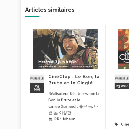
Articles similaires
nuit
026 à 20h
– Salle
 9, rue
CinéClep : Le Bon, la
PUBLIÉ LE
PUBLIÉ LE
Brute et le Cinglé
la suite
25
23 AVR
MAI
Réalisateur Kim Jee-woon Le
Bon, la Brute et le
Cinglé (hangeul : 좋은 놈, 나
쁜 놈, 이상한
놈, RR : Joheun...
Ciné