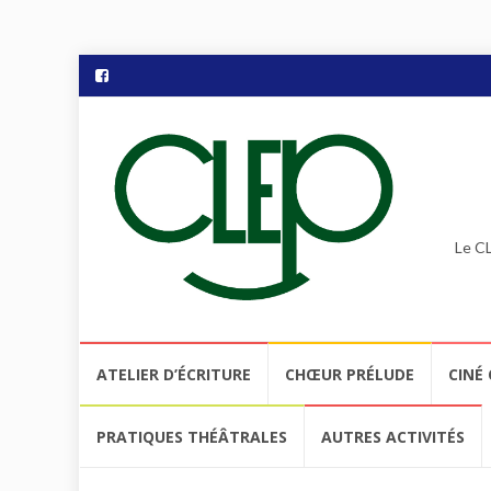
Le CL
Aller
ATELIER D’ÉCRITURE
CHŒUR PRÉLUDE
CINÉ 
au
contenu
PRATIQUES THÉÂTRALES
AUTRES ACTIVITÉS