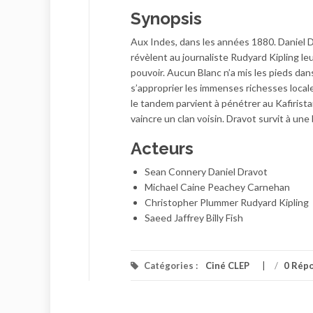
Synopsis
Aux Indes, dans les années 1880. Daniel D
révèlent au journaliste Rudyard Kipling leu
pouvoir. Aucun Blanc n’a mis les pieds da
s’approprier les immenses richesses locale
le tandem parvient à pénétrer au Kafirist
vaincre un clan voisin. Dravot survit à u
Acteurs
Sean Connery Daniel Dravot
Michael Caine Peachey Carnehan
Christopher Plummer Rudyard Kipling
Saeed Jaffrey Billy Fish
Catégories :
Ciné CLEP
/
0 Rép