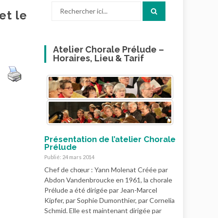
Recherche
et le
pour
:
Atelier Chorale Prélude –
Horaires, Lieu & Tarif
Présentation de l’atelier Chorale
Prélude
Publié: 24 mars 2014
Chef de chœur : Yann Molenat Créée par
Abdon Vandenbroucke en 1961, la chorale
Prélude a été dirigée par Jean-Marcel
Kipfer, par Sophie Dumonthier, par Cornelia
Schmid. Elle est maintenant dirigée par