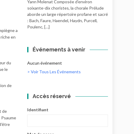
Yann Molenat Composée d’environ
soixante-dix choristes, la chorale Prélude
aborde un large répertoire profane et sacré
: Bach, Faure, Haendel, Haydn, Purcell,
Poulenc, […]
piègne a
 riche en
Événements à venir
œur du
Aucun événement
ue le
> Voir Tous Les Événements
sion de
Accès réservé
Identifiant
t de
le Psaume
d’être