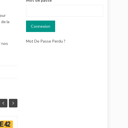
Mot de passe
pour
 de la
,
Mot De Passe Perdu ?
r nos