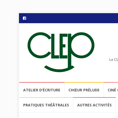
Le CL
Aller
ATELIER D’ÉCRITURE
CHŒUR PRÉLUDE
CINÉ 
au
contenu
PRATIQUES THÉÂTRALES
AUTRES ACTIVITÉS