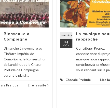
Bienvenue à
La musique nou
PUBLIÉ LE
Compiègne
rapproche
04
JUIL
Dimanche 2 novembre au
Contribuer Prenez
Théâtre Impérial de
connaissance du proje
Compiègne, le Konzertchor
musique nous rapproc
de Landshut et le Chœur
contribuez à sa réussi
Prélude de Compiègne
vous rendant sur la pa
auront le plaisir...
Chorale Prelude
Lire l
ale Prelude
Lire la suite