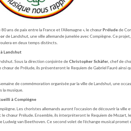
80 ans de paix entre la France et l’Allemagne », le chœur
Prélude
de Com
hor
de Landshut, une ville allemande jumelée avec Compiègne. Ce projet,
oulera en deux temps distincts.
i à Landshut
ndshut. Sous la direction conjointe de
Christopher Schäfer
, chef de ch
de chœur de Prélude, ils présenteront le Requiem de Gabriel Fauré ainsi q
semaine de commémoration organisée par la ville de Landshut, une occa
rs la musique.
ueilli à Compiègne
iègne. Les choristes allemands auront l’occasion de découvrir la ville e
c le chœur Prélude. Ensemble, ils interpréteront le Requiem de Mozart, 
ie de Ludwig van Beethoven. Ce second volet de l’échange musical promet 