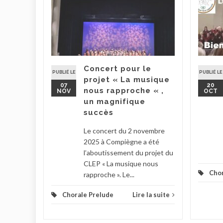
ude
UT
nt « 80
 France et
Concert pour le
PUBLIÉ LE
PUBLIÉ LE
projet « La musique
07
20
nous rapproche « ,
NOV
OCT
un magnifique
la suite
succès
Le concert du 2 novembre
2025 à Compiègne a été
l’aboutissement du projet du
CLEP « La musique nous
Chor
rapproche ». Le...
Chorale Prelude
Lire la suite