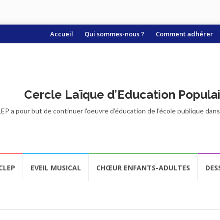
Aller
Accueil
Qui sommes-nous ?
Comment adhérer
au
contenu
Cercle Laïque d’Education Popula
EP a pour but de continuer l'oeuvre d’éducation de l’école publique dans t
CLEP
EVEIL MUSICAL
CHŒUR ENFANTS-ADULTES
DES