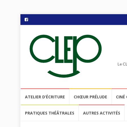
Le CL
Aller
ATELIER D’ÉCRITURE
CHŒUR PRÉLUDE
CINÉ 
au
contenu
PRATIQUES THÉÂTRALES
AUTRES ACTIVITÉS