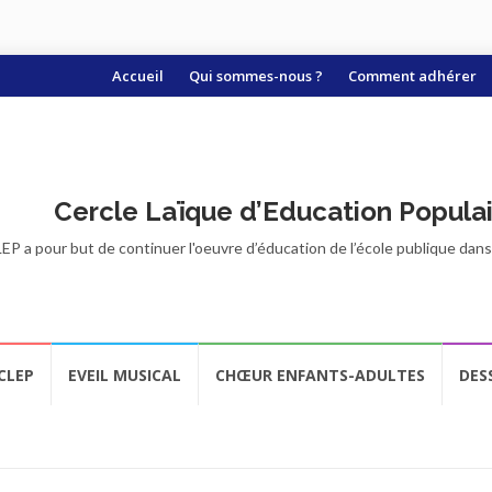
Aller
Accueil
Qui sommes-nous ?
Comment adhérer
au
contenu
Cercle Laïque d’Education Popula
EP a pour but de continuer l'oeuvre d’éducation de l’école publique dans t
CLEP
EVEIL MUSICAL
CHŒUR ENFANTS-ADULTES
DES