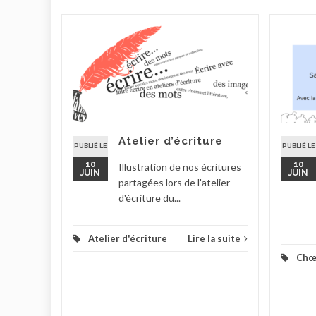
in
Atelier d’écriture
la suite
PUBLIÉ LE
PUBLIÉ LE
10
10
Illustration de nos écritures
JUIN
JUIN
partagées lors de l'atelier
d'écriture du...
Atelier d'écriture
Lire la suite
Chœ