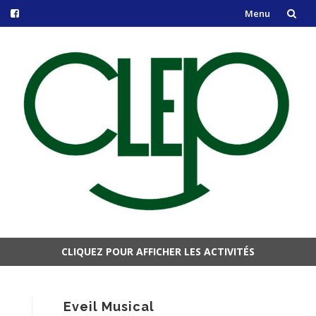
Menu
Aller
au
contenu
CLIQUEZ POUR AFFICHER LES ACTIVITÉS
Aller
au
contenu
Eveil Musical