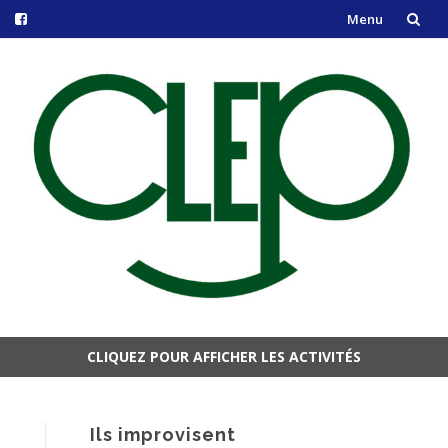
Menu
Aller
au
contenu
CLIQUEZ POUR AFFICHER LES ACTIVITÉS
Aller
au
contenu
Ils improvisent