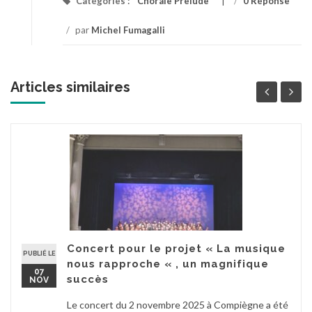
Catégories :
Chorale Prelude
/
0 Réponse
/
par
Michel Fumagalli
Articles similaires
Concert pour le projet « La musique
PUBLIÉ LE
nous rapproche « , un magnifique
07
succès
NOV
Le concert du 2 novembre 2025 à Compiègne a été