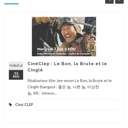
CinéClep : Le Bon, la Brute et le
PUBLIÉ LE
Cinglé
25
MAI
Réalisateur Kim Jee-woon Le Bon, la Brute et le
Cinglé (hangeul : 좋은 놈, 나쁜 놈, 이상한
놈, RR : Joheun...
Ciné CLEP