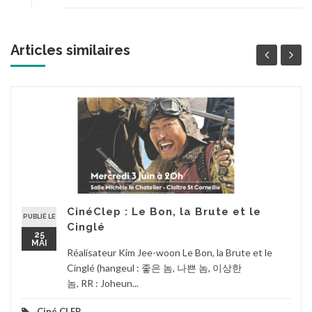
Articles similaires
CinéClep : Le Bon, la Brute et le
PUBLIÉ LE
Cinglé
25
MAI
Réalisateur Kim Jee-woon Le Bon, la Brute et le
Cinglé (hangeul : 좋은 놈, 나쁜 놈, 이상한
놈, RR : Joheun...
Ciné CLEP