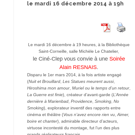
le mardi 16 décembre 2014 à 19h
Le mardi 16 décembre à 19 heures, à la Bibliothèque
Saint-Corneille, salle Michèle Le Chatelier,
le Ciné-Clep vous convie à une
Soirée
Alain RESNAIS
.
Disparu le 1er mars 2014, à la fois artiste engagé
(
Nuit et Brouillard
,
Les Statues meurent aussi
,
Hiroshima mon amour
,
Muriel ou le temps d’un retour
,
La Guerre est finie
), créateur d’avant-garde (
L’Année
dernière à Marienbad
,
Providence
,
Smoking
,
No
Smoking
), explorateur inventif des rapports entre
cinéma et théâtre (
Vous n’avez encore rien vu
,
Aimer,
boire et chanter
), admirable directeur d’acteurs,
virtuose incontesté du montage, fut l’un des plus
grands réalisateurs français.