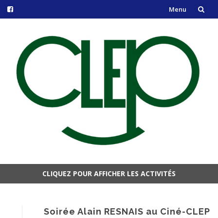
Menu
Aller
au
contenu
CLIQUEZ POUR AFFICHER LES ACTIVITÉS
Aller
au
contenu
Soirée Alain RESNAIS au Ciné-CLEP