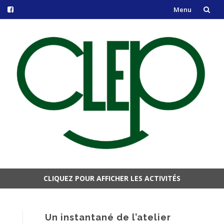
Menu
Aller
au
contenu
CLIQUEZ POUR AFFICHER LES ACTIVITÉS
Aller
au
contenu
Un instantané de l’atelier