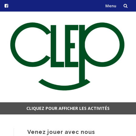
Menu
Aller
au
contenu
CLIQUEZ POUR AFFICHER LES ACTIVITÉS
Aller
au
contenu
Venez jouer avec nous